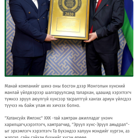
Манай компанийг шинэ оны босгон дээр Монголын хүнсний
манлай үйлдвэрээр шалгаруулсанд талархан, цаашид хэрэглэгч
түмнээ эрүүл аюулгүй хүнсээр тасралтгүй хангах ариун үйлсдээ
түүчээ нь байж улам их хичээх болно.
"Хатансүйх Импэкс" ХХК -тай хамтран ажилладаг үнэнч
харилцагч,хэрэглэгч, хамтрагчид, "Эрүүл хүнс-Эрүүл амьдрал"-
ыг эрхэмлэгч хэрэглэгч Та бүхэндээ халуун мэндийг хүргэн, аз
жаргал, сайн сайхан бүхнийг хүсэн ерөөе.