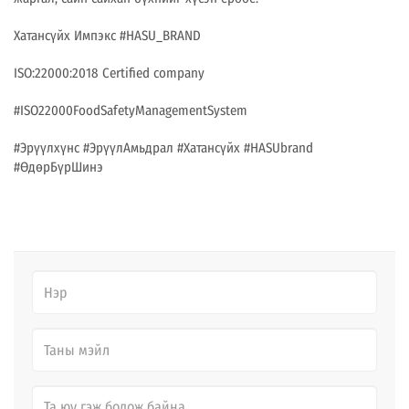
Хатансүйх Импэкс #HASU_BRAND
ISO:22000:2018 Certified company
#ISO22000FoodSafetyManagementSystem
#Эрүүлхүнс #ЭрүүлАмьдрал #Хатансүйх #HASUbrand
#ӨдөрБүрШинэ