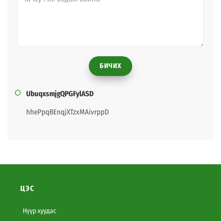
БИЧИХ
UbuqxsmjgQPGFylASD
hhePpqBEnqjXTzxMAivrppD
ЦЭС
Нүүр хуудас