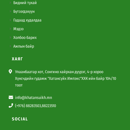
Бидний тухай
Бүтээгдэхүүн
Гадаад худалдаа
Мэдээ
Холбоо барих
Ажлын байр
ХАЯГ
Улаанбаатар хот, Сонгино хайрхан дүүрэг, 4-р хороо
Хүнсчдийн гудамж "Хатансүйх Импэкс"ХХК ийн байр 104/10
тоот
info@khatansuikh.mn
(+976) 88283503,88223510
SOCIAL