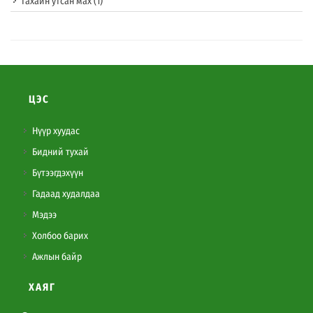
Гахайн утсан мах
(1)
ЦЭС
Нүүр хуудас
Бидний тухай
Бүтээгдэхүүн
Гадаад худалдаа
Мэдээ
Холбоо барих
Ажлын байр
ХАЯГ