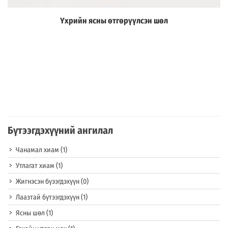
Үхрийн ясны өтгөрүүлсэн шөл
Дэлгэрэнгүй
Бүтээгдэхүүний ангилал
Чанамал хиам
(1)
Утлагат хиам
(1)
Жигнэсэн бүээгдэхүүн
(0)
Лаазтай бүтээгдэхүүн
(1)
Ясны шөл
(1)