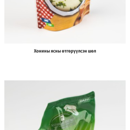
Хонины ясны өтгөрүүлсэн шөл
Дэлгэрэнгүй