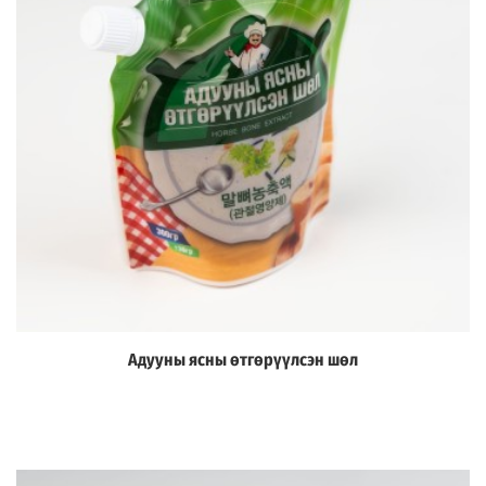
Адууны ясны өтгөрүүлсэн шөл
Дэлгэрэнгүй