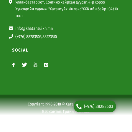
Улаанбаатар хот, Сонгино хайрхан дүүрэг, 4-р хороо
Хүнсчдийн гудамж "Хатансүйх Импэкс"ХХК ийн байр 104/10
тоот
info@khatansuikh.mn
(+976) 88283503,88223510
SOCIAL
Copyright 1996-2018 © Хатансүйх Импэкс ХХК
(+976) 88283503
Вэб сайт
ыг:
Грийн софт ХХК
Дуудлагын төв