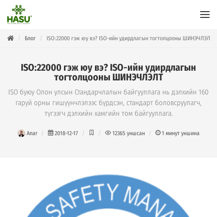
Блог
ISO:22000 гэж юу вэ? ISO-ийн удирдлагын тогтолцооны ШИНЭЧЛЭЛТ
ISO:22000 гэж юу вэ? ISO-ийн удирдлагын
тогтолцооны ШИНЭЧЛЭЛТ
ISO буюу Олон улсын Стандарчлалын байгууллага нь дэлхийн 160
гаруй орны гишүүнчлэлээс бүрдсэн, стандарт боловсруулагч,
түгээгч дэлхийн хамгийн том байгууллага.
Anar
2018-12-17
12365
уншсан
1
минут уншина