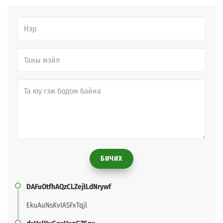
БИЧИХ
DAFuOtfhAQzCLZejlLdNrywf
EkuAuNsKvIASFxTqjl