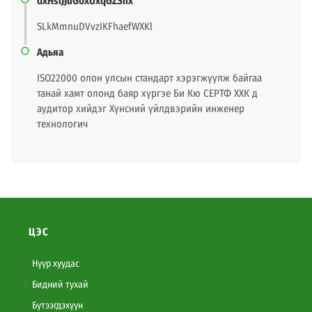
dxHslJJuGoxUxqGZSnx
SLkMmnuDVvzIKFhaefWXKl
Адьяа
ISO22000 олон улсын стандарт хэрэгжүүлж байгаа
танай хамт олонд баяр хүргэе Би Кю СЕРТФ ХХК д
аудитор хийдэг Хүнсний үйлдвэрийн инженер
технологич
ЦЭС
Нүүр хуудас
Бидний тухай
Бүтээгдэхүүн