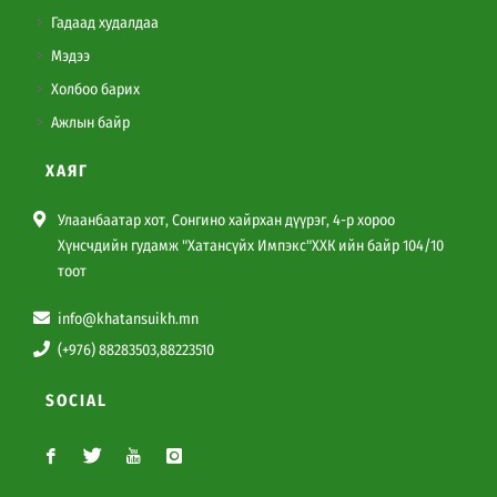
Гадаад худалдаа
Мэдээ
Холбоо барих
Ажлын байр
ХАЯГ
Улаанбаатар хот, Сонгино хайрхан дүүрэг, 4-р хороо
Хүнсчдийн гудамж "Хатансүйх Импэкс"ХХК ийн байр 104/10
тоот
info@khatansuikh.mn
(+976) 88283503,88223510
SOCIAL