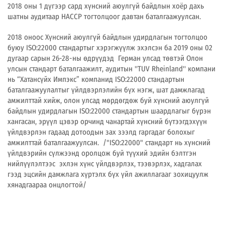
2018 оны 1 дүгээр сард хүнсний аюулгүй байдлын хоёр дахь
шатны аудитаар HACCP тогтолцоог давтан баталгаажуулсан.
2018 оноос Хүнсний аюулгүй байдлын удирдлагын тогтолцоо
буюу ISO:22000 стандартыг хэрэгжүүлж эхэлсэн ба 2019 оны 02
дугаар сарын 26-28-ны өдрүүдэд Герман улсад төвтэй Олон
улсын стандарт баталгаажилт, аудитын ''TUV Rheinland'' компани
нь “Хатансүйх Импэкс” компанид ISO:22000 стандартын
баталгаажуулалтыг үйлдвэрлэлийн бүх нэгж, шат дамжлагад
амжилттай хийж, олон улсад мөрдөгдөж буй хүнсний аюулгүй
байдлын удирдлагын ISO:22000 стандартын шаардлагыг бүрэн
хангасан, эрүүл цэвэр орчинд чанартай хүнсний бүтээгдэхүүн
үйлдвэрлэн гадаад дотоодын зах зээлд гаргадаг болохыг
амжилттай баталгаажуулсан. /"ISO:22000" стандарт нь хүнсний
үйлдвэрийн сүлжээнд оролцож буй түүхий эдийн бэлтгэн
нийлүүлэлтээс эхлэн хүнс үйлдвэрлэх, тээвэрлэх, хадгалах
гээд эцсийн дамжлага хүртэлх бүх үйл ажиллагааг зохицуулж
хянадгаараа онцлогтой/