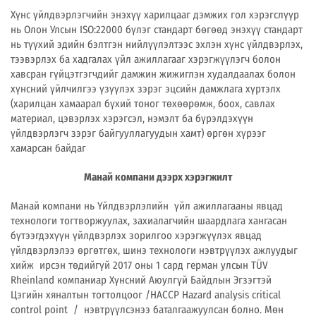
Хүнс үйлдвэрлэгчийн энэхүү харилцааг дэмжих гол хэрэгслүүр
нь Олон Улсын ISO:22000 бүлэг стандарт бөгөөд энэхүү стандарт
нь түүхий эдийн бэлтгэн нийлүүлэлтээс эхлэн хүнс үйлдвэрлэх,
тээвэрлэх ба хадгалах үйл ажиллагааг хэрэгжүүлэгч болон
хавсран гүйцэтгэгчдийг дамжин жижиглэн худалдаалах болон
хүнсний үйлчилгээ үзүүлэх зэрэг эцсийн дамжлага хүртэлх
(харилцан хамаарал бүхий тоног төхөөрөмж, боох, савлах
материал, цэвэрлэх хэрэгсэл, нэмэлт ба бүрэлдэхүүн
үйлдвэрлэгч зэрэг байгууллагуудын хамт) өргөн хүрээг
хамарсан байдаг
Манай компани дээрх хэрэгжилт
Манай компани нь Үйлдвэрлэлийн үйл ажиллагааны явцад
технологи тогтворжуулах, захиалагчийн шаардлага хангасан
бүтээгдэхүүн үйлдвэрлэх зорилгоо хэрэгжүүлэх явцад
үйлдвэрлэлээ өргөтгөх, шинэ технологи нэвтрүүлэх ажлуудыг
хийж ирсэн төдийгүй 2017 оны 1 сард герман улсын TÜV
Rheinland компаниар Хүнсний Аюулгүй Байдлын Эгзэгтэй
Цэгийн хяналтын тогтолцоог /НАССР Hazard analysis сritical
control point / нэвтрүүлсэнээ баталгаажуулсан болно. Мөн