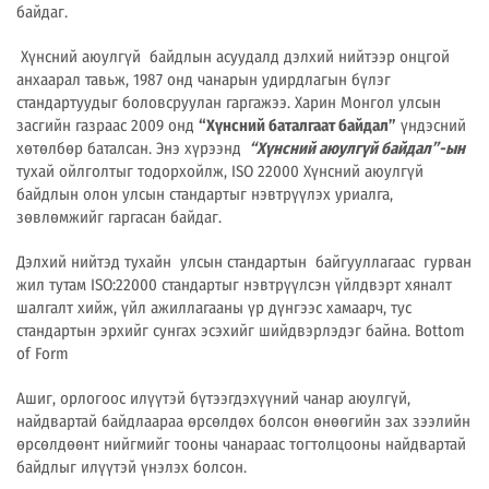
байдаг.
Хүнсний аюулгүй байдлын асуудалд дэлхий нийтээр онцгой
анхаарал тавьж, 1987 онд чанарын удирдлагын бүлэг
стандартуудыг боловсруулан гаргажээ. Харин Монгол улсын
засгийн газраас 2009 онд
“Хүнсний баталгаат байдал”
үндэсний
хөтөлбөр баталсан. Энэ хүрээнд
“Хүнсний аюулгүй байдал”-ын
тухай ойлголтыг тодорхойлж, ISO 22000 Хүнсний аюулгүй
байдлын олон улсын стандартыг нэвтрүүлэх уриалга,
зөвлөмжийг гаргасан байдаг.
Дэлхий нийтэд тухайн улсын стандартын байгууллагаас гурван
жил тутам ISO:22000 стандартыг нэвтрүүлсэн үйлдвэрт хяналт
шалгалт хийж, үйл ажиллагааны үр дүнгээс хамаарч, тус
стандартын эрхийг сунгах эсэхийг шийдвэрлэдэг байна. Bottom
of Form
Ашиг, орлогоос илүүтэй бүтээгдэхүүний чанар аюулгүй,
найдвартай байдлаараа өрсөлдөх болсон өнөөгийн зах зээлийн
өрсөлдөөнт нийгмийг тооны чанараас тогтолцооны найдвартай
байдлыг илүүтэй үнэлэх болсон.