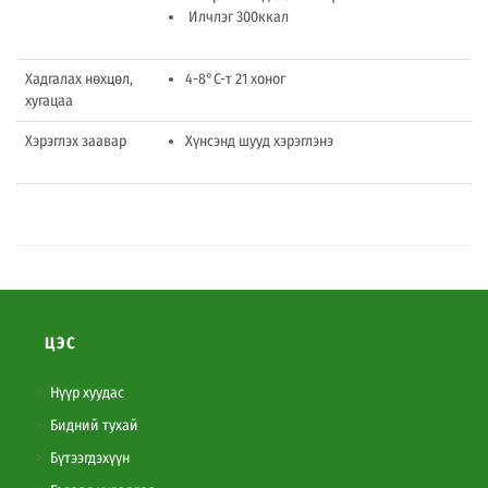
Илчлэг 300ккал
Хадгалах нөхцөл,
4-8°C-т 21 хоног
хугацаа
Хэрэглэх заавар
Хүнсэнд шууд хэрэглэнэ
ЦЭС
Нүүр хуудас
Бидний тухай
Бүтээгдэхүүн