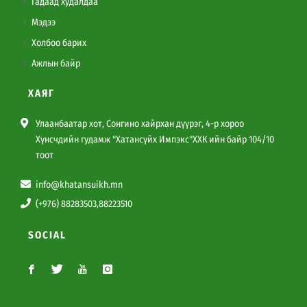
Гадаад худалдаа
Мэдээ
Холбоо барих
Ажлын байр
ХАЯГ
Улаанбаатар хот, Сонгино хайрхан дүүрэг, 4-р хороо
Хүнсчдийн гудамж "Хатансүйх Импэкс"ХХК ийн байр 104/10
тоот
info@khatansuikh.mn
(+976) 88283503,88223510
SOCIAL