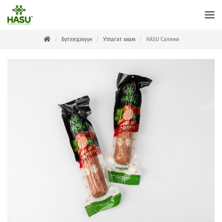
Бүтээгдэхүүн
Утлагат хиам
HASU Салями