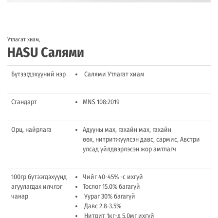
Утлагат хиам
,
HASU Салями
Бүтээгдэхүүний нэр
Салями Утлагат хиам
Стандарт
MNS 108:2019
Орц, найрлага
Адууны мах, гахайн мах, гахайн
өөх, нитритжүүлсэн давс, сармис, Австри
улсад үйлдвэрлэсэн жор амтлагч
100гр бүтээгдэхүүнд
Чийг 40-45% -с ихгүй
агуулагдах илчлэг
Тослог 15.0% багагүй
чанар
Уураг 30% багагүй
Давс 2.8-3.5%
Нитрит 1кг-д 5.0мг ихгүй