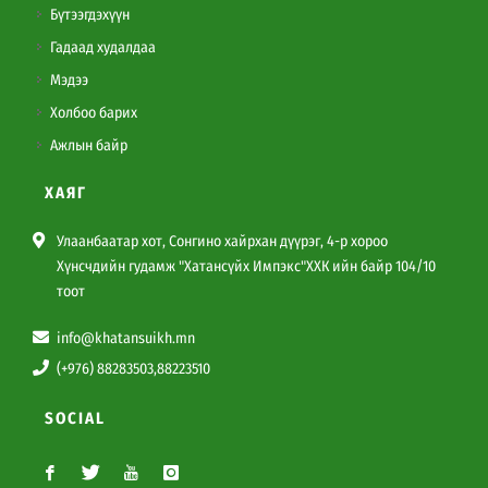
Бүтээгдэхүүн
Гадаад худалдаа
Мэдээ
Холбоо барих
Ажлын байр
ХАЯГ
Улаанбаатар хот, Сонгино хайрхан дүүрэг, 4-р хороо
Хүнсчдийн гудамж "Хатансүйх Импэкс"ХХК ийн байр 104/10
тоот
info@khatansuikh.mn
(+976) 88283503,88223510
SOCIAL