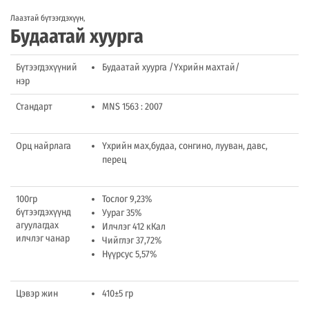
Лаазтай бүтээгдэхүүн
,
Будаатай хуурга
Бүтээгдэхүүний
Будаатай хуурга /Үхрийн махтай/
нэр
Стандарт
MNS 1563 : 2007
Орц найрлага
Үхрийн мах,будаа, сонгино, лууван, давс,
перец
100гр
Тослог 9,23%
бүтээгдэхүүнд
Уураг 35%
агуулагдах
Илчлэг 412 кКал
илчлэг чанар
Чийглэг 37,72%
Нүүрсус 5,57%
Цэвэр жин
410±5 гр