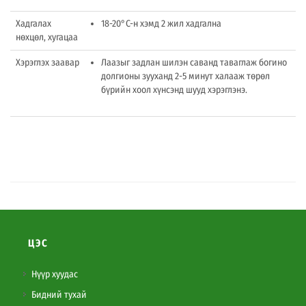
Хадгалах
18-20°C-н хэмд 2 жил хадгална
нөхцөл, хугацаа
Хэрэглэх заавар
Лаазыг задлан шилэн саванд таваглаж богино
долгионы зууханд 2-5 минут халааж төрөл
бүрийн хоол хүнсэнд шууд хэрэглэнэ.
ЦЭС
Нүүр хуудас
Бидний тухай