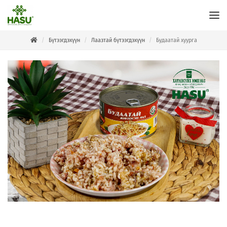
Бүтээгдэхүүн
Лаазтай бүтээгдэхүүн
Будаатай хуурга